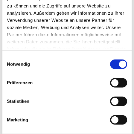
zu können und die Zugriffe auf unsere Website zu
analysieren. Außerdem geben wir Informationen zu Ihrer
Gratis Mandala als Willkommensgeschenk
Verwendung unserer Website an unsere Partner für
von
IWI-Admin
|
Feb. 6, 2023
|
Freebie
,
Illustration
soziale Medien, Werbung und Analysen weiter. Unsere
Partner führen diese Informationen möglicherweise mit
Hallo und herzlich Willkommen auf meinem Blog!
weiteren Daten zusammen, die Sie ihnen bereitgestellt
Genau wie meine Webseite ist auch der Blog ganz
haben oder die sie im Rahmen Ihrer Nutzung der Dienste
frisch. Um den Start zu feiern, gibt’s direkt das erste
gesammelt haben.
Freebie: ein Mandala! Das Mandala habe ich digital auf
Einwilligungsauswahl
meinem iPad mit Procreate gezeichnet, am Rechner...
Notwendig
Präferenzen
Suchen
Statistiken
Recent Posts
Gratis Mandala als Willkommensgeschenk
Marketing
Recent Comments